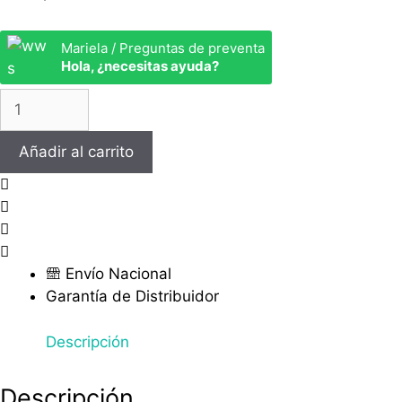
Mariela / Preguntas de preventa
Hola, ¿necesitas ayuda?
Ambientador
de
Carro
Añadir al carrito
-
Harry
Potter
1
cantidad
Envío Nacional
Garantía de Distribuidor
Descripción
Descripción