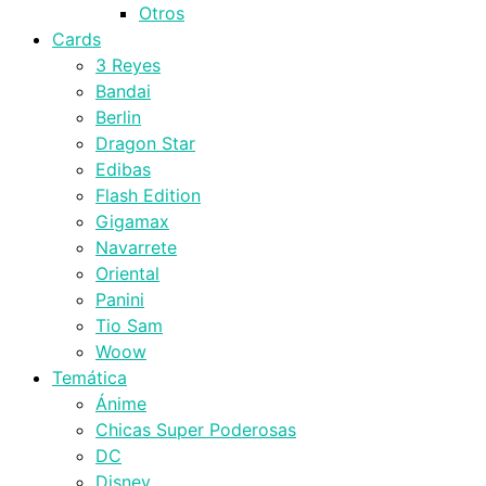
Otros
Cards
3 Reyes
Bandai
Berlin
Dragon Star
Edibas
Flash Edition
Gigamax
Navarrete
Oriental
Panini
Tio Sam
Woow
Temática
Ánime
Chicas Super Poderosas
DC
Disney