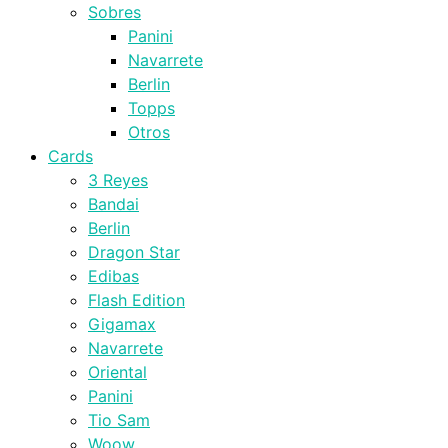
Sobres
Panini
Navarrete
Berlin
Topps
Otros
Cards
3 Reyes
Bandai
Berlin
Dragon Star
Edibas
Flash Edition
Gigamax
Navarrete
Oriental
Panini
Tio Sam
Woow