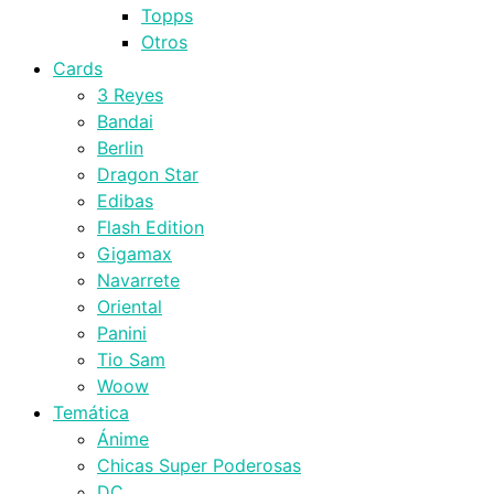
Topps
Otros
Cards
3 Reyes
Bandai
Berlin
Dragon Star
Edibas
Flash Edition
Gigamax
Navarrete
Oriental
Panini
Tio Sam
Woow
Temática
Ánime
Chicas Super Poderosas
DC