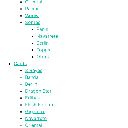
Oriental
Panini
Woow
Sobres
Panini
Navarrete
Berlin
Topps
Otros
Cards
3 Reyes
Bandai
Berlin
Dragon Star
Edibas
Flash Edition
Gigamax
Navarrete
Oriental