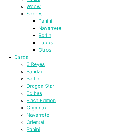
Woow
Sobres
Panini
Navarrete
Berlin
Topps
Otros
Cards
3 Reyes
Bandai
Berlin
Dragon Star
Edibas
Flash Edition
Gigamax
Navarrete
Oriental
Panini