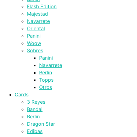
Flash Edition
Majestad
Navarrete
Oriental
Panini
Woow
Sobres
Panini
Navarrete
Berlin
Topps
Otros
Cards
3 Reyes
Bandai
Berlin
Dragon Star
Edibas