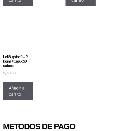
carrito
carrito
Lol Surprise 1 – ?
lbum + Caja x 50
sobres
S/
50.00
Añadir al
carrito
METODOS DE PAGO