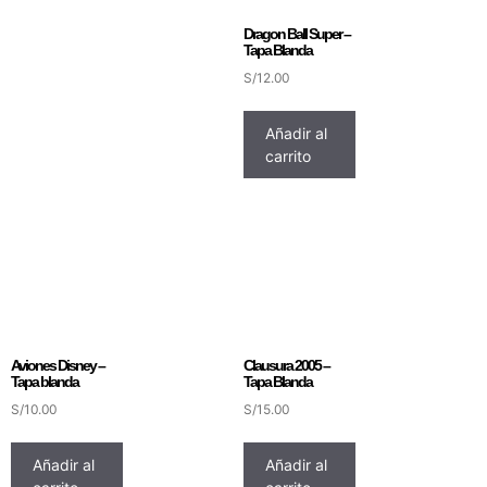
Dragon Ball Super –
Tapa Blanda
S/
12.00
Añadir al
carrito
Aviones Disney –
Clausura 2005 –
Tapa blanda
Tapa Blanda
S/
10.00
S/
15.00
Añadir al
Añadir al