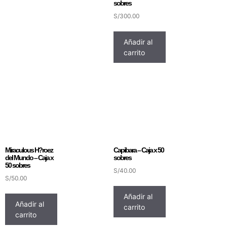
sobres
S/
300.00
Añadir al
carrito
Miraculous H?roez
Capibara – Caja x 50
del Mundo – Caja x
sobres
50 sobres
S/
40.00
S/
50.00
Añadir al
Añadir al
carrito
carrito