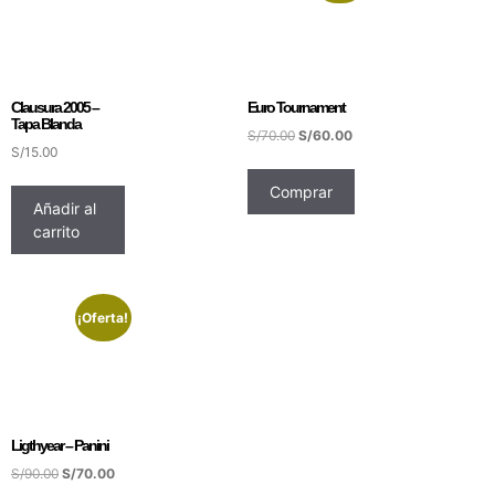
Clausura 2005 –
Euro Tournament
Tapa Blanda
S/
70.00
S/
60.00
S/
15.00
Comprar
Añadir al
carrito
¡Oferta!
Ligthyear – Panini
S/
90.00
S/
70.00