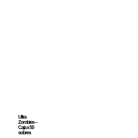
Ultra
Zombies –
Caja x 50
sobres