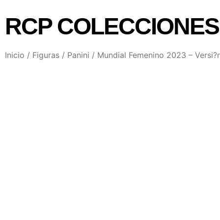
RCP COLECCIONES
Inicio
/
Figuras
/
Panini
/ Mundial Femenino 2023 – Versi?n