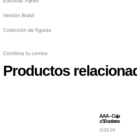
Editorial: Panini
Versión Brasil
Colección de figuras
Combina tu combo
Productos relaciona
AAA – Caja
x 50 sobres
S/
35.00