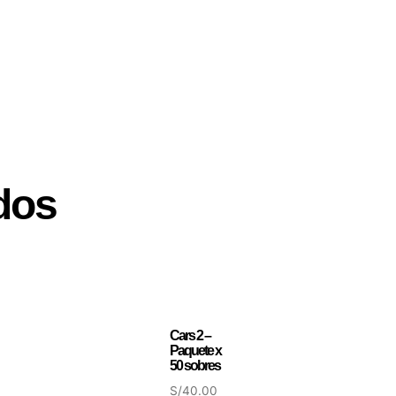
dos
Cars 2 –
Paquete x
50 sobres
S/
40.00