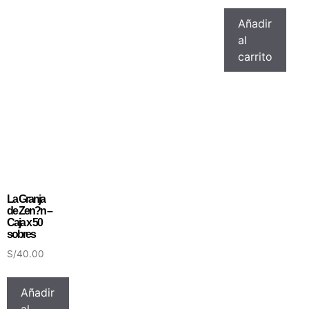
Añadir
al
carrito
La Granja
de Zen?n –
Caja x 50
sobres
S/
40.00
Añadir