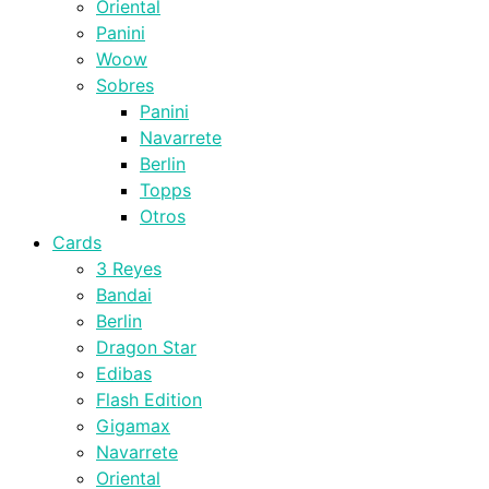
Oriental
Panini
Woow
Sobres
Panini
Navarrete
Berlin
Topps
Otros
Cards
3 Reyes
Bandai
Berlin
Dragon Star
Edibas
Flash Edition
Gigamax
Navarrete
Oriental