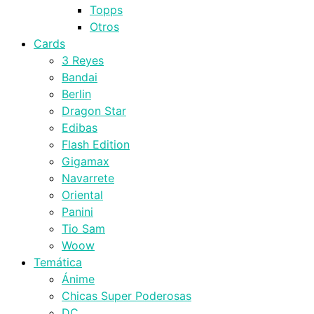
Topps
Otros
Cards
3 Reyes
Bandai
Berlin
Dragon Star
Edibas
Flash Edition
Gigamax
Navarrete
Oriental
Panini
Tio Sam
Woow
Temática
Ánime
Chicas Super Poderosas
DC