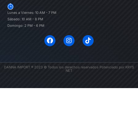
Lunes a Viernes: 10 AM - 7 PM
Sábado: 10 AM - 8 PM
Domingo: 2 PM - 6 PM
DANNA IMPORT ® 2023 © Todos los derechos reservados Potenciado por KRYS
NET