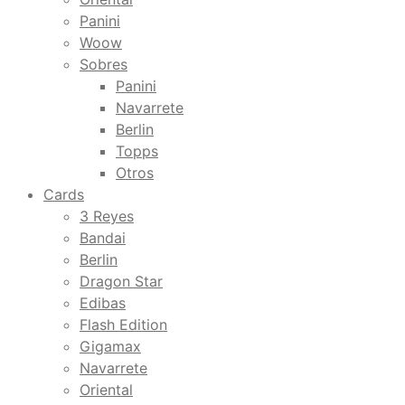
Panini
Woow
Sobres
Panini
Navarrete
Berlin
Topps
Otros
Cards
3 Reyes
Bandai
Berlin
Dragon Star
Edibas
Flash Edition
Gigamax
Navarrete
Oriental