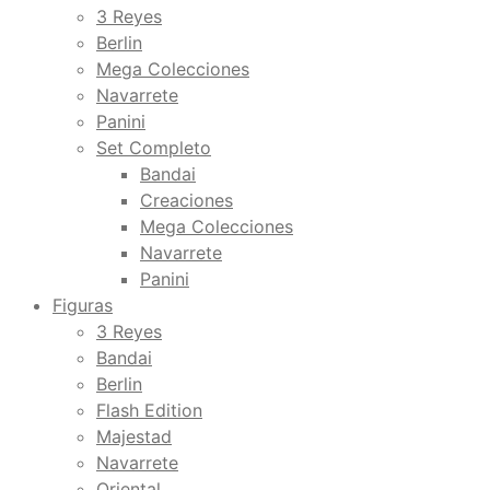
3 Reyes
Berlin
Mega Colecciones
Navarrete
Panini
Set Completo
Bandai
Creaciones
Mega Colecciones
Navarrete
Panini
Figuras
3 Reyes
Bandai
Berlin
Flash Edition
Majestad
Navarrete
Oriental