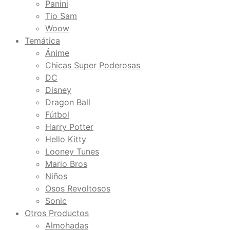
Panini
Tio Sam
Woow
Temática
Ánime
Chicas Super Poderosas
DC
Disney
Dragon Ball
Fútbol
Harry Potter
Hello Kitty
Looney Tunes
Mario Bros
Niños
Osos Revoltosos
Sonic
Otros Productos
Almohadas