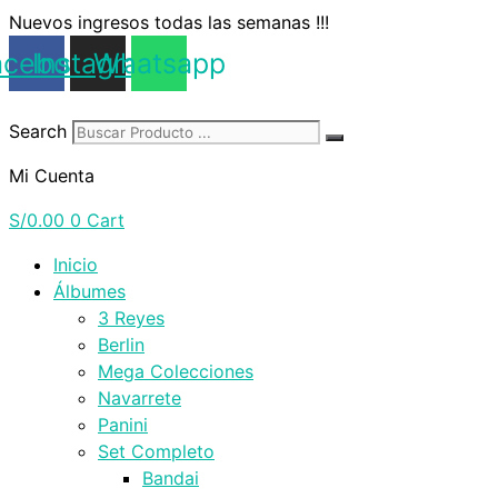
Saltar
Nuevos ingresos todas las semanas !!!
al
acebook
Instagram
Whatsapp
contenido
Search
Mi Cuenta
S/
0.00
0
Cart
Inicio
Álbumes
3 Reyes
Berlin
Mega Colecciones
Navarrete
Panini
Set Completo
Bandai