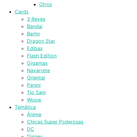
Otros
Cards
3 Reyes
Bandai
Berlin
Dragon Star
Edibas
Flash Edition
Gigamax
Navarrete
Oriental
Panini
Tio Sam
Woow
Temática
Ánime
Chicas Super Poderosas
DC
Disney