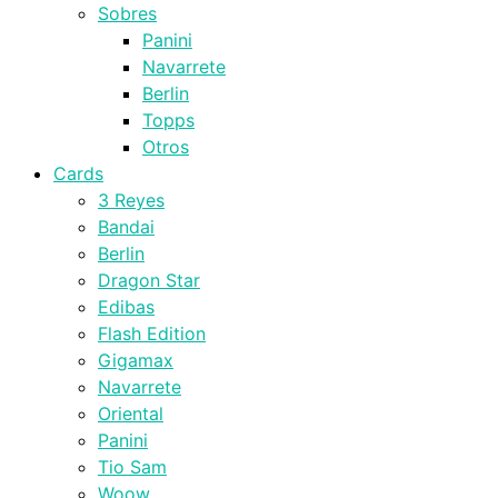
Sobres
Panini
Navarrete
Berlin
Topps
Otros
Cards
3 Reyes
Bandai
Berlin
Dragon Star
Edibas
Flash Edition
Gigamax
Navarrete
Oriental
Panini
Tio Sam
Woow