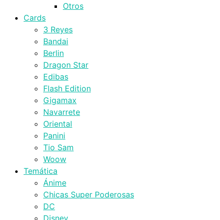
Otros
Cards
3 Reyes
Bandai
Berlin
Dragon Star
Edibas
Flash Edition
Gigamax
Navarrete
Oriental
Panini
Tio Sam
Woow
Temática
Ánime
Chicas Super Poderosas
DC
Disney