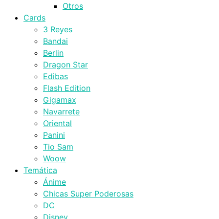
Otros
Cards
3 Reyes
Bandai
Berlin
Dragon Star
Edibas
Flash Edition
Gigamax
Navarrete
Oriental
Panini
Tio Sam
Woow
Temática
Ánime
Chicas Super Poderosas
DC
Disney