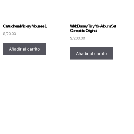
Cartuchera Mickey Mouese 1
Walt Disney Tu y Yo -Album Set
Completo Original
S/
20.00
S/
200.00
Añadir al carrito
Añadir al carrito