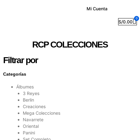
Mi Cuenta
0
S/
0.00
RCP COLECCIONES
Filtrar por
Categorías
Álbumes
3 Reyes
Berlin
Creaciones
Mega Colecciones
Navarrete
Oriental
Panini
Set Completo