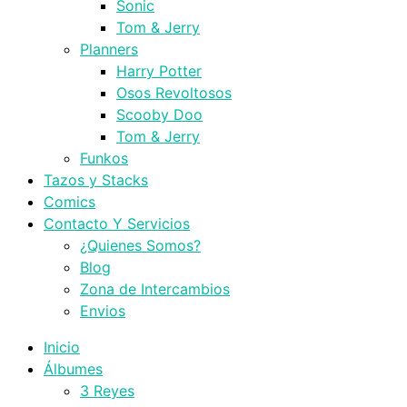
Sonic
Tom & Jerry
Planners
Harry Potter
Osos Revoltosos
Scooby Doo
Tom & Jerry
Funkos
Tazos y Stacks
Comics
Contacto Y Servicios
¿Quienes Somos?
Blog
Zona de Intercambios
Envios
Inicio
Álbumes
3 Reyes