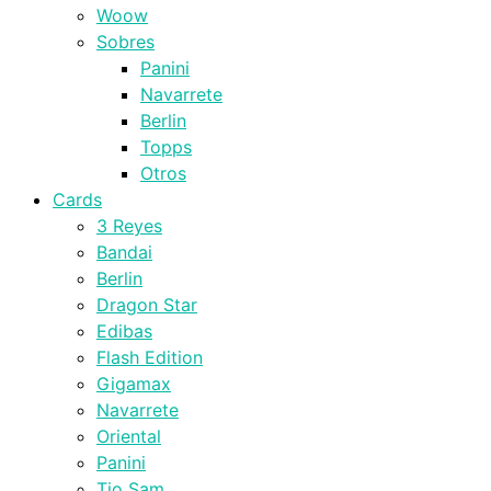
Woow
Sobres
Panini
Navarrete
Berlin
Topps
Otros
Cards
3 Reyes
Bandai
Berlin
Dragon Star
Edibas
Flash Edition
Gigamax
Navarrete
Oriental
Panini
Tio Sam