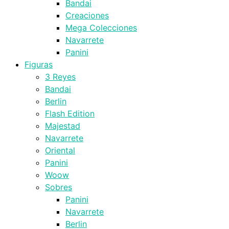
Bandai
Creaciones
Mega Colecciones
Navarrete
Panini
Figuras
3 Reyes
Bandai
Berlin
Flash Edition
Majestad
Navarrete
Oriental
Panini
Woow
Sobres
Panini
Navarrete
Berlin