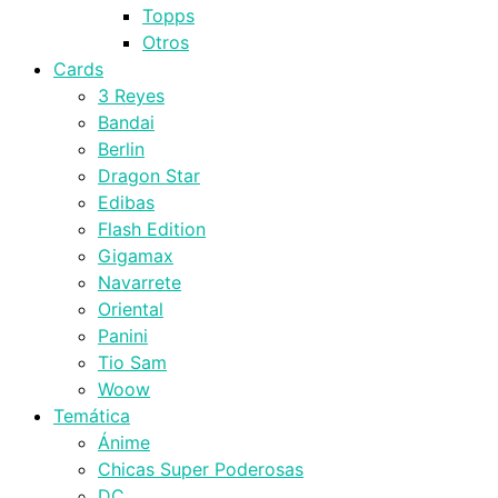
Topps
Otros
Cards
3 Reyes
Bandai
Berlin
Dragon Star
Edibas
Flash Edition
Gigamax
Navarrete
Oriental
Panini
Tio Sam
Woow
Temática
Ánime
Chicas Super Poderosas
DC