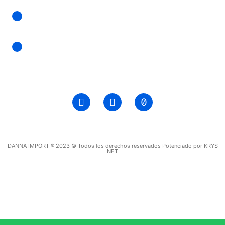
+51 994 185 696
Lunes a Viernes: 10 AM - 7 PM
Sábado: 10 AM - 8 PM
Domingo: 2 PM - 6 PM
DANNA IMPORT ® 2023 © Todos los derechos reservados Potenciado por KRYS
NET