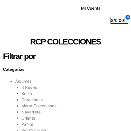
Mi Cuenta
0
S/
0.00
RCP COLECCIONES
Filtrar por
Categorías
Álbumes
3 Reyes
Berlin
Creaciones
Mega Colecciones
Navarrete
Oriental
Panini
Set Completo