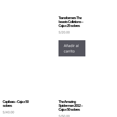
Transformers The
beasts Colletions –
Caja x 25 sobres
S/
20.00
Añadir al
carrito
Capibara – Caja x 50
The Amazing
sobres
Spider-man 2012 –
Caja x 50 sobres
S/
40.00
S/
50.00