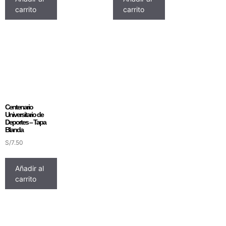
carrito
carrito
Centenario
Universitario de
Deportes – Tapa
Blanda
S/
7.50
Añadir al
carrito