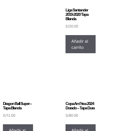
Liga Santander
2019-2020 Tapa
Blanda
S/
20.00
Añadir al
carrito
Dragon Ball Super –
Copa Am?rica 2024
Tapa Blanda
Dorado – Tapa Dura
S/
12.00
S/
80.00
Añadir al
Añadir al