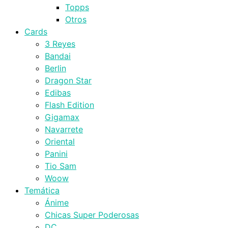
Topps
Otros
Cards
3 Reyes
Bandai
Berlin
Dragon Star
Edibas
Flash Edition
Gigamax
Navarrete
Oriental
Panini
Tio Sam
Woow
Temática
Ánime
Chicas Super Poderosas
DC