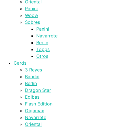
Oriental
Panini
Woow
Sobres
Panini
Navarrete
Berlin
Topps
Otros
Cards
3 Reyes
Bandai
Berlin
Dragon Star
Edibas
Flash Edition
Gigamax
Navarrete
Oriental