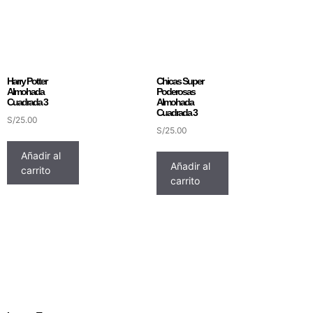
Harry Potter
Chicas Super
Almohada
Poderosas
Cuadrada 3
Almohada
Cuadrada 3
S/
25.00
S/
25.00
Añadir al
Añadir al
carrito
carrito