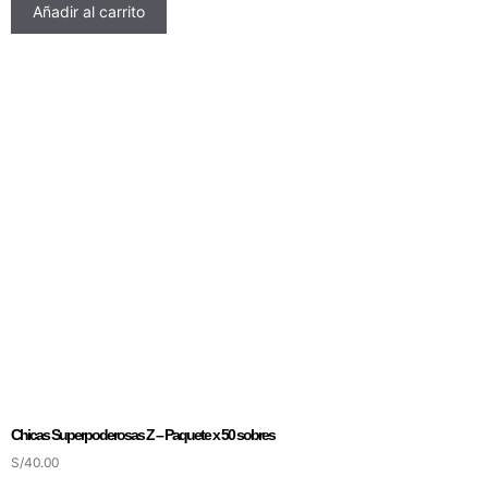
Añadir al carrito
Chicas Superpoderosas Z – Paquete x 50 sobres
S/
40.00