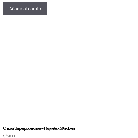
Añadir al carrito
Chicas Superpoderosas – Paquete x 50 sobres
S/
50.00