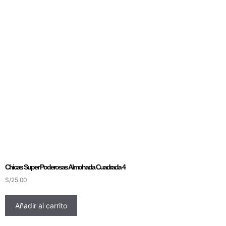
Chicas Super Poderosas Almohada Cuadrada 4
S/
25.00
Añadir al carrito