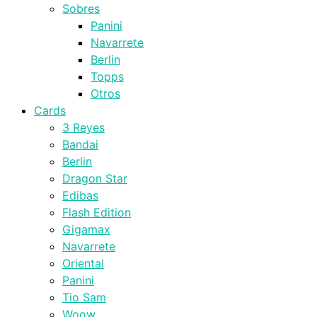
Sobres
Panini
Navarrete
Berlin
Topps
Otros
Cards
3 Reyes
Bandai
Berlin
Dragon Star
Edibas
Flash Edition
Gigamax
Navarrete
Oriental
Panini
Tio Sam
Woow