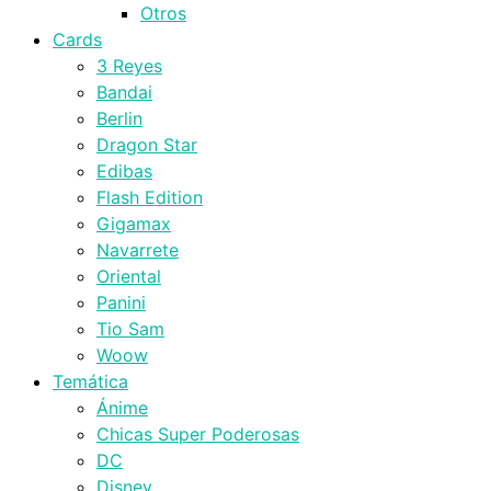
Otros
Cards
3 Reyes
Bandai
Berlin
Dragon Star
Edibas
Flash Edition
Gigamax
Navarrete
Oriental
Panini
Tio Sam
Woow
Temática
Ánime
Chicas Super Poderosas
DC
Disney